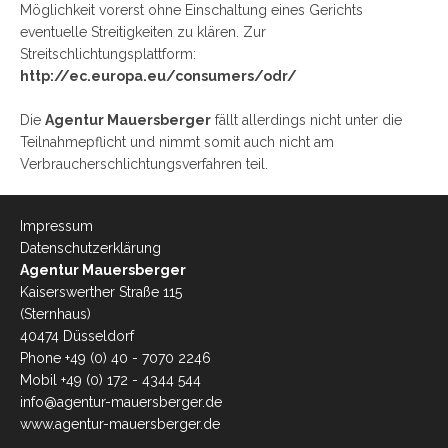
Möglichkeit vorerst ohne Einschaltung eines Gerichts
eventuelle Streitigkeiten zu klären. Zur
Streitschlichtungsplattform:
http://ec.europa.eu/consumers/odr/
Die
Agentur Mauersberger
fällt allerdings nicht unter die
Teilnahmepflicht und nimmt somit auch nicht am
Verbraucherschlichtungsverfahren teil.
Impressum
Datenschutzerklärung
Agentur Mauersberger
Kaiserswerther Straße 115
(Sternhaus)
40474 Düsseldorf
Phone +49 (0) 40 - 7070 2246
Mobil +49 (0) 172 - 4344 544
info@agentur-mauersberger.de
www.agentur-mauersberger.de