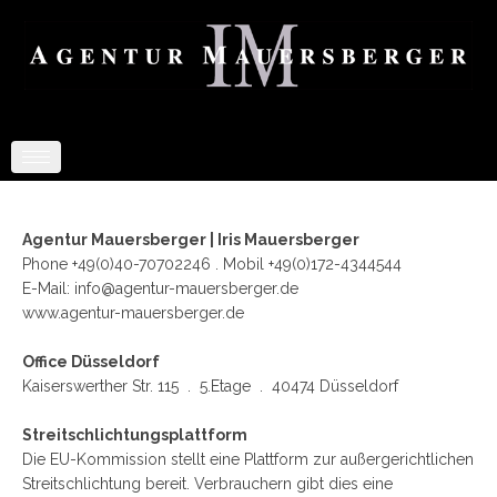
Toggle
navigation
Agentur Mauersberger | Iris Mauersberger
Phone +49(0)40-70702246 . Mobil +49(0)172-4344544
E-Mail:
info@agentur-mauersberger.de
www.agentur-mauersberger.de
Office
Düsseldorf
Kaiserswerther Str. 115 . 5.Etage . 40474 Düsseldorf
Streitschlichtungsplattform
Die EU-Kommission stellt eine Plattform zur außergerichtlichen
Streitschlichtung bereit. Verbrauchern gibt dies eine