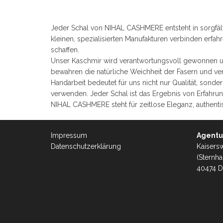
Jeder Schal von NIHAL CASHMERE entsteht in sorgfältig
kleinen, spezialisierten Manufakturen verbinden erfa
schaffen.
Unser Kaschmir wird verantwortungsvoll gewonnen 
bewahren die natürliche Weichheit der Fasern und verl
Handarbeit bedeutet für uns nicht nur Qualität, sond
verwenden. Jeder Schal ist das Ergebnis von Erfahrung
NIHAL CASHMERE steht für zeitlose Eleganz, authentis
Impressum
Agentu
Datenschutzerklärung
Kaisersw
(Sternha
40474 D