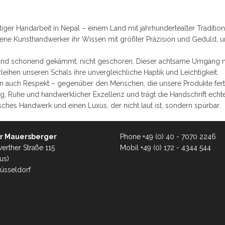
er Handarbeit in Nepal – einem Land mit jahrhundertealter Tradition 
hrene Kunsthandwerker ihr Wissen mit größter Präzision und Geduld, 
und schonend gekämmt, nicht geschoren. Dieser achtsame Umgang mi
eihen unseren Schals ihre unvergleichliche Haptik und Leichtigkeit.
ern auch Respekt – gegenüber den Menschen, die unsere Produkte fert
, Ruhe und handwerklicher Exzellenz und trägt die Handschrift echter
ches Handwerk und einen Luxus, der nicht laut ist, sondern spürbar.
r Mauersberger
Phone +49 (0) 40 - 7070 2246
erther Straße 115
Mobil +49 (0) 172 - 4344 544
us)
üsseldorf